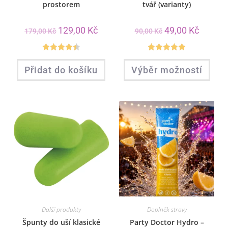
prostorem
tvář (varianty)
129,00
Kč
49,00
Kč
179,00
Kč
90,00
Kč
Hodnocení
Hodnocení
Přidat do košíku
Výběr možností
4.50
z 5
5.00
z 5
Další produkty
Doplněk stravy
Špunty do uší klasické
Party Doctor Hydro –