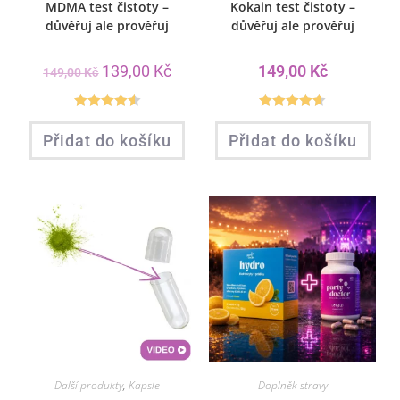
MDMA test čistoty –
Kokain test čistoty –
důvěřuj ale prověřuj
důvěřuj ale prověřuj
139,00
Kč
149,00
Kč
149,00
Kč
Hodnocení
Hodnocení
Přidat do košíku
Přidat do košíku
4.59
z 5
4.59
z 5
Další produkty
,
Kapsle
Doplněk stravy