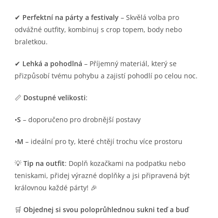
✔
Perfektní na párty a festivaly
– Skvělá volba pro
odvážné outfity, kombinuj s crop topem, body nebo
braletkou.
✔
Lehká a pohodlná
– Příjemný materiál, který se
přizpůsobí tvému pohybu a zajistí pohodlí po celou noc.
📏
Dostupné velikosti
:
•
S
– doporučeno pro drobnější postavy
•
M
– ideální pro ty, které chtějí trochu více prostoru
💡
Tip na outfit
: Doplň kozačkami na podpatku nebo
teniskami, přidej výrazné doplňky a jsi připravená být
královnou každé párty! 🎉
🛒
Objednej si svou poloprůhlednou sukni teď a buď