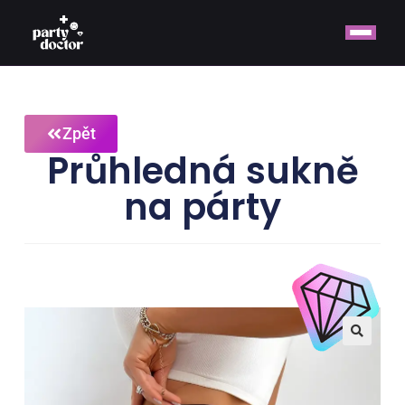
Zpět
Průhledná sukně
na párty
🔍