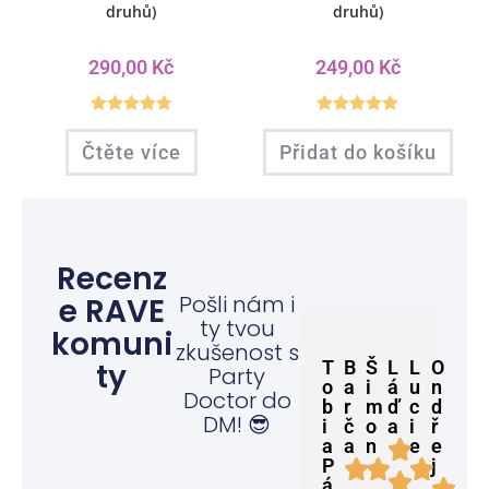
druhů)
druhů)
290,00
Kč
249,00
Kč
Hodnocení
Hodnocení
Čtěte více
Přidat do košíku
4.83
z 5
5.00
z 5
Recenz
Pošli nám i
e RAVE
ty tvou
komuni
zkušenost s
ty
T
B
Š
L
L
O
Party
o
a
i
á
u
n
Doctor do
b
r
m
ď
c
d
DM! 😎
i
č
o
a
i
ř
a
a
n
e
e
P
j
á