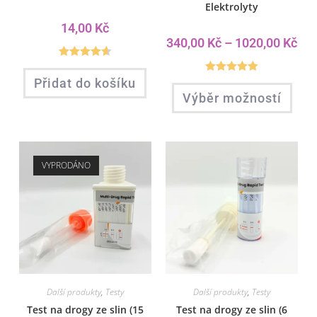
Elektrolyty
14,00
Kč
340,00
Kč
–
1020,00
Kč
Hodnocení
Přidat do košíku
Hodnocení
4.60
z 5
Výběr možností
5.00
z 5
VYPRODÁNO
Další produkty
,
Testy
Další produkty
,
Testy
Test na drogy ze slin (15
Test na drogy ze slin (6