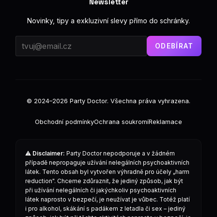
Newsletter
Novinky, tipy a exkluzivní slevy přímo do schránky.
ODEBÍRAT
© 2024–2026 Party Doctor. Všechna práva vyhrazena.
Obchodní podmínky
Ochrana soukromí
Reklamace
⚠️
Disclaimer:
Party Doctor nepodporuje a v žádném
případě nepropaguje užívání nelegálních psychoaktivních
látek. Tento obsah byl vytvořen výhradně pro účely „harm
reduction". Chceme zdůraznit, že jediný způsob, jak být
při užívání nelegálních či jakýchkoliv psychoaktivních
látek naprosto v bezpečí, je neužívat je vůbec. Totéž platí
i pro alkohol, skákání s padákem z letadla či sex – jediný