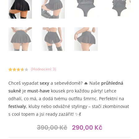
(Hodnocení:
3
)
Hodnoce
3
no
3.67
z
Chceš vypadat
sexy
a sebevědomě? 🔥 Naše
průhledná
5 na
sukně
je
must-have
kousek pro každou párty! Lehce
základě
odhalí, co má, a dodá tvému outfitu šmrnc. Perfektní na
hodnocen
í
festivaly
, kluby nebo odvážné stylingy – stačí zkombinovat
zákazník
s cool topem a jsi ready zazářit! ✨💃
ů
390,00
Kč
290,00
Kč