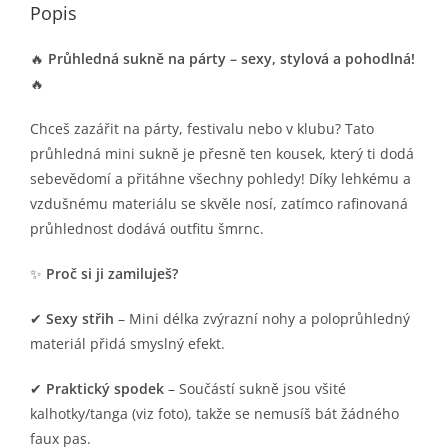
Popis
🔥
Průhledná sukně na párty – sexy, stylová a pohodlná!
🔥
Chceš zazářit na párty, festivalu nebo v klubu? Tato
průhledná mini sukně je přesně ten kousek, který ti dodá
sebevědomí a přitáhne všechny pohledy! Díky lehkému a
vzdušnému materiálu se skvěle nosí, zatímco rafinovaná
průhlednost dodává outfitu šmrnc.
✨
Proč si ji zamiluješ?
✔
Sexy střih
– Mini délka zvýrazní nohy a poloprůhledný
materiál přidá smyslný efekt.
✔
Praktický spodek
– Součástí sukně jsou všité
kalhotky/tanga (viz foto), takže se nemusíš bát žádného
faux pas.