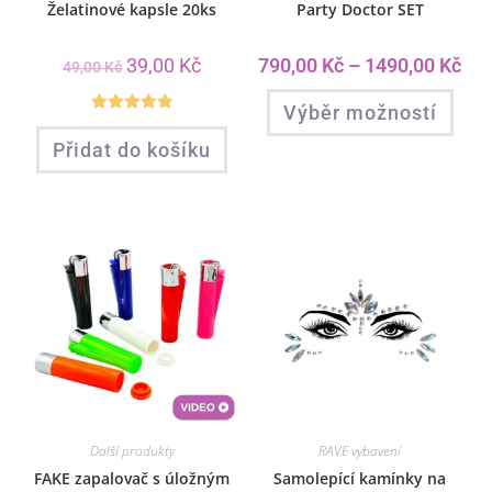
Želatinové kapsle 20ks
Party Doctor SET
39,00
Kč
790,00
Kč
–
1490,00
Kč
49,00
Kč
Výběr možností
Hodnocení
Přidat do košíku
4.82
z 5
Další produkty
RAVE vybavení
FAKE zapalovač s úložným
Samolepící kamínky na