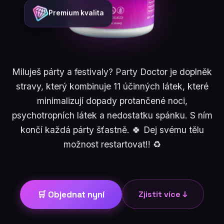
Premium kvalita
Miluješ párty a festivaly? Party Doctor je doplněk
stravy, který kombinuje 11 účinných látek, které
minimalizují dopady protančené noci,
psychotropních látek a nedostatku spánku. S ním
končí každá párty šťastně. 🍀 Dej svému tělu
možnost restartovat!! ♻️
🛒 Objednat nyní
Zjistit více ↓