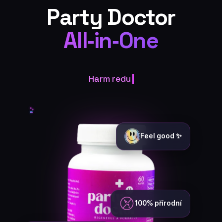
Party Doctor
All‑in‑One
Harm reduction that works
Feel good ✨
100% přírodní